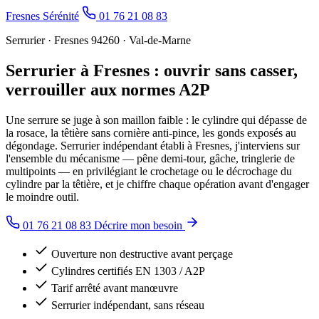
Fresnes Sérénité
01 76 21 08 83
Serrurier · Fresnes 94260 · Val-de-Marne
Serrurier à Fresnes : ouvrir sans casser,
verrouiller aux normes A2P
Une serrure se juge à son maillon faible : le cylindre qui dépasse de
la rosace, la têtière sans cornière anti-pince, les gonds exposés au
dégondage. Serrurier indépendant établi à Fresnes, j'interviens sur
l'ensemble du mécanisme — pêne demi-tour, gâche, tringlerie de
multipoints — en privilégiant le crochetage ou le décrochage du
cylindre par la têtière, et je chiffre chaque opération avant d'engager
le moindre outil.
01 76 21 08 83
Décrire mon besoin
Ouverture non destructive avant perçage
Cylindres certifiés EN 1303 / A2P
Tarif arrêté avant manœuvre
Serrurier indépendant, sans réseau